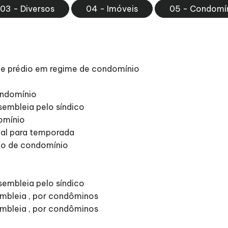
03 - Diversos
04 - Imóveis
05 - Condomí
de prédio em regime de condomínio
ondomínio
embleia pelo síndico
omínio
ial para temporada
ão de condomínio
embleia pelo síndico
mbleia , por condôminos
mbleia , por condôminos