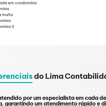
itada em condomínio
mínio
a multa
omínio
mínio II
erenciais
do Lima Contabilid
 atendido por um especialista em cada 
ia, garantindo um atendimento rápido e d