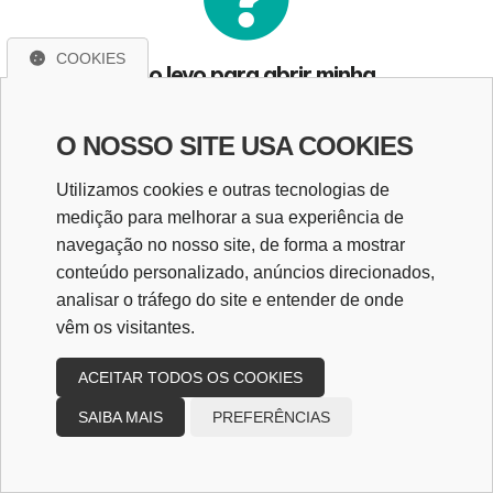
COOKIES
Quanto tempo levo para abrir minha
empresa?
O NOSSO SITE USA COOKIES
Quais documentos necessários para
abertura de empresa?
Utilizamos cookies e outras tecnologias de
medição para melhorar a sua experiência de
navegação no nosso site, de forma a mostrar
Posso registrar minha empresa em meu
endereço residencial?
conteúdo personalizado, anúncios direcionados,
analisar o tráfego do site e entender de onde
vêm os visitantes.
ACEITAR TODOS OS COOKIES
SAIBA MAIS
PREFERÊNCIAS