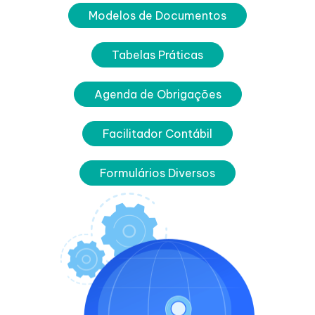
Modelos de Documentos
Tabelas Práticas
Agenda de Obrigações
Facilitador Contábil
Formulários Diversos