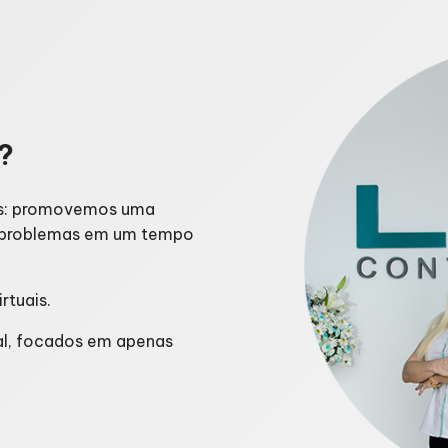
?
les: promovemos uma
s problemas em um tempo
rtuais.
al, focados em apenas