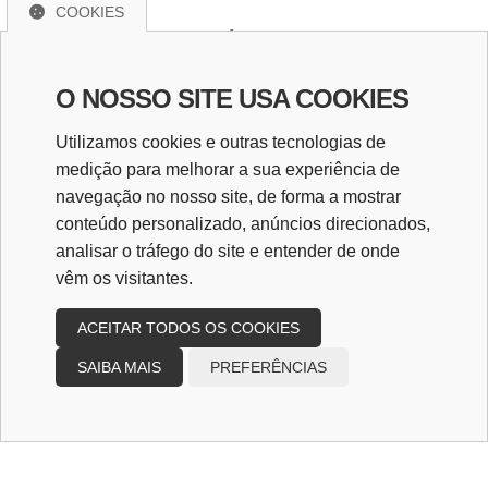
COOKIES
Entre em Contato!
Caso tenha dúvidas sobre nossos serviços, envie
O NOSSO SITE USA COOKIES
uma mensagem para
Utilizamos cookies e outras tecnologias de
contato@limaescritorio.com.br
e nossa equipe
medição para melhorar a sua experiência de
entrará em contato!
navegação no nosso site, de forma a mostrar
Redes Sociais
conteúdo personalizado, anúncios direcionados,
analisar o tráfego do site e entender de onde
vêm os visitantes.
ACEITAR TODOS OS COOKIES
SAIBA MAIS
PREFERÊNCIAS
Copyright
2026
Design e desenvolvimento
|
Lima Contabilidade