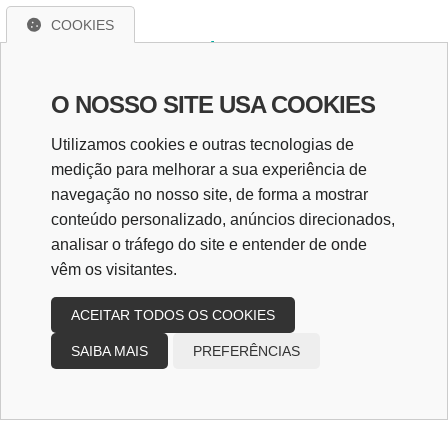
COOKIES
Entre em Contato!
Caso tenha dúvidas sobre nossos serviços, envie
O NOSSO SITE USA COOKIES
uma mensagem para
Utilizamos cookies e outras tecnologias de
contato@limaescritorio.com.br
e nossa equipe
medição para melhorar a sua experiência de
entrará em contato!
navegação no nosso site, de forma a mostrar
Redes Sociais
conteúdo personalizado, anúncios direcionados,
analisar o tráfego do site e entender de onde
vêm os visitantes.
ACEITAR TODOS OS COOKIES
SAIBA MAIS
PREFERÊNCIAS
Copyright
2026
Design e desenvolvimento
|
Lima Contabilidade